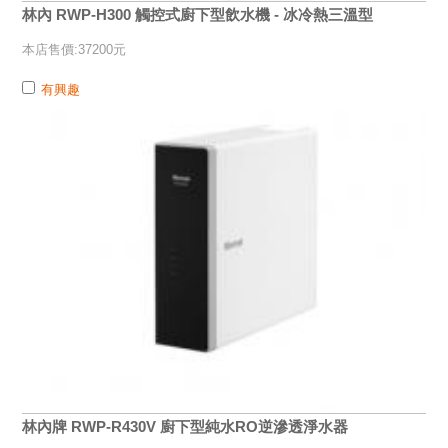
林內 RWP-H300 觸控式廚下型飲水機 - 冰冷熱三溫型
本店售價:37200元
有興趣
林內牌 RWP-R430V 廚下型純水RO逆滲透淨水器