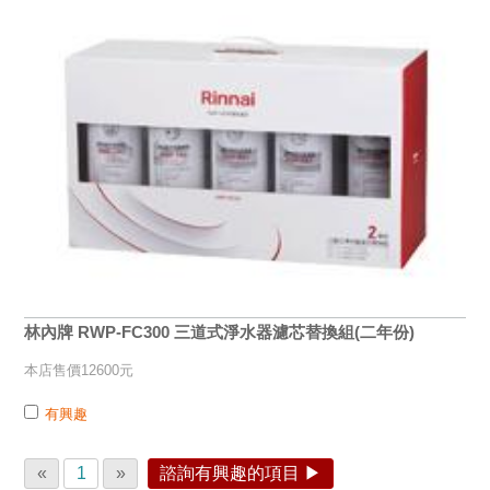
林內牌 RWP-FC300 三道式淨水器濾芯替換組(二年份)
本店售價12600元
有興趣
«
1
»
諮詢有興趣的項目 ▶