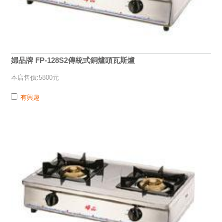
婦品牌 FP-128S2傳統式銅爐頭瓦斯爐
本店售價:5800元
有興趣