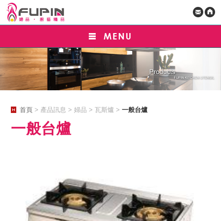
首頁
> 產品訊息 > 婦品 > 瓦斯爐 >
一般台爐
一般台爐