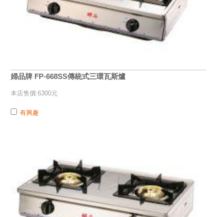
婦品牌 FP-668SS傳統式三環瓦斯爐
本店售價:6300元
有興趣