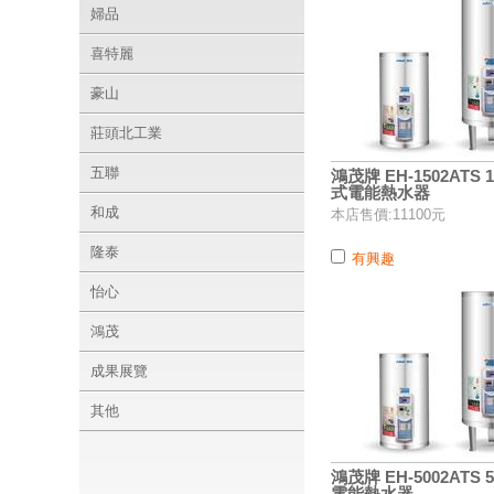
婦品
喜特麗
豪山
莊頭北工業
五聯
鴻茂牌 EH-1502ATS
式電能熱水器
和成
本店售價:11100元
隆泰
有興趣
怡心
鴻茂
成果展覽
其他
鴻茂牌 EH-5002ATS
電能熱水器