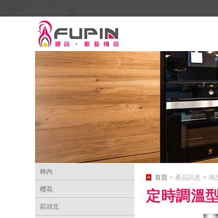
林內
首頁
> 產品訊息 > 鴻
櫻花
定時調溫型
莊頭北