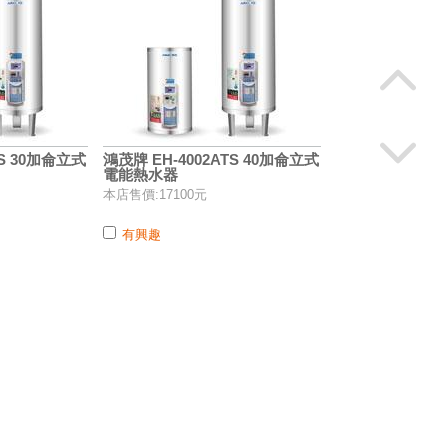
TS 30加侖立式
鴻茂牌 EH-4002ATS 40加侖立式
電能熱水器
本店售價:17100元
有興趣