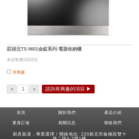
莊頭北TS-9601金綻系列-電器收納櫃
本店售價11610元
有興趣
«
1
»
諮詢有興趣的項目 ▶
首頁
關於我們
產品介紹
量身訂做
相關訊息
聯絡我們
廚具裝潢．專業選擇 / 聯絡地址: 220新北市板橋區雙十
路二段4-2號1樓