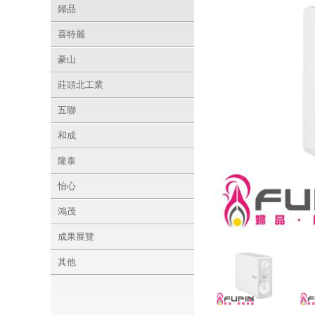
婦品
喜特麗
豪山
莊頭北工業
五聯
和成
隆泰
怡心
鴻茂
成果展覽
其他