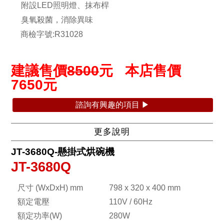
附設LED照明燈、抹布桿
臭氧殺菌，消除異味
商檢字號:R31028
建議售價
8500
元 本店售價
7650
元
諮詢有興趣的項目 ▶
更多說明
JT-3680Q-懸掛式烘碗機
JT-3680Q
尺寸 (WxDxH) mm
798 x 320 x 400 mm
額定電壓
110V / 60Hz
額定功率(W)
280W