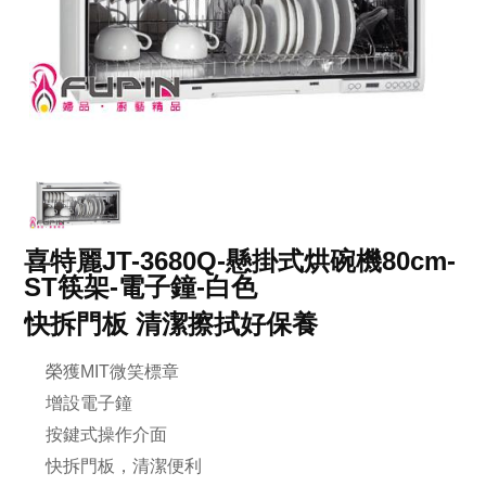
喜特麗JT-3680Q-懸掛式烘碗機80cm-
ST筷架-電子鐘-白色
快拆門板 清潔擦拭好保養
榮獲MIT微笑標章
增設電子鐘
按鍵式操作介面
快拆門板，清潔便利