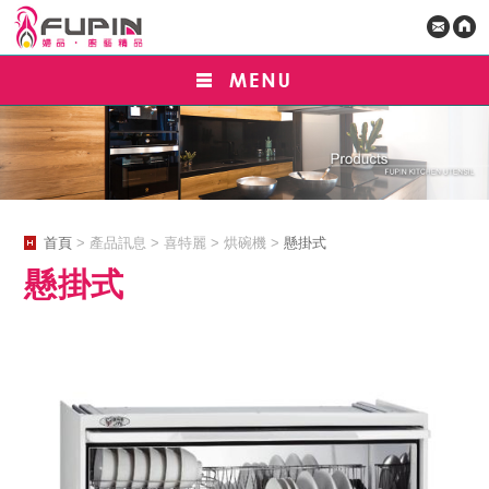
首頁
> 產品訊息 > 喜特麗 > 烘碗機 >
懸掛式
懸掛式