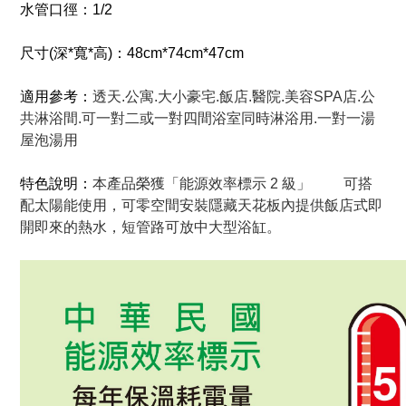
水管口徑：1/2
尺寸(深*寬*高)：48cm*74cm*47cm
適用參考：
透天.公寓.大小豪宅.飯店.醫院.美容SPA店.公
共淋浴間.可一對二或一對四間浴室同時淋浴用.一對一湯
屋泡湯用
特色說明：
本產品榮獲「能源效率標示 2 級」 可搭
配太陽能使用，可零空間安裝隱藏天花板內提供飯店式即
開即來的熱水，短管路可放中大型浴缸。