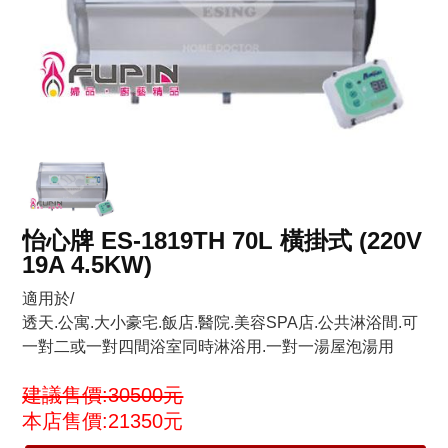
怡心牌 ES-1819TH 70L 橫掛式 (220V
19A 4.5KW)
適用於/
透天.公寓.大小豪宅.飯店.醫院.美容SPA店.公共淋浴間.可
一對二或一對四間浴室同時淋浴用.一對一湯屋泡湯用
建議售價:30500元
本店售價:21350元