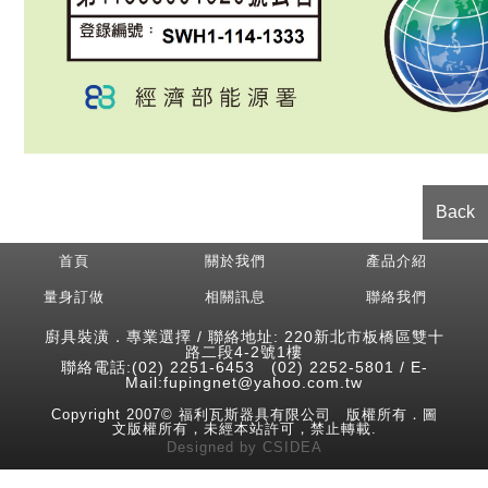
Back
首頁
關於我們
產品介紹
量身訂做
相關訊息
聯絡我們
廚具裝潢．專業選擇 / 聯絡地址: 220新北市板橋區雙十
路二段4-2號1樓
聯絡電話:(02) 2251-6453 (02) 2252-5801 / E-
Mail:fupingnet@yahoo.com.tw
Copyright 2007© 福利瓦斯器具有限公司 版權所有．圖
文版權所有，未經本站許可，禁止轉載.
Designed
by
CSIDEA