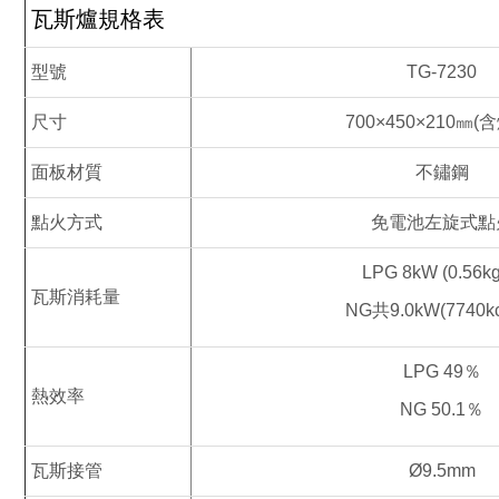
瓦斯爐規格表
型號
TG-7230
尺寸
700×450×210㎜(
面板材質
不鏽鋼
點火方式
免電池左旋式點
LPG 8kW (0.56kg
瓦斯消耗量
NG共9.0kW(7740kc
LPG 49％
熱效率
NG 50.1％
瓦斯接管
Ø9.5mm