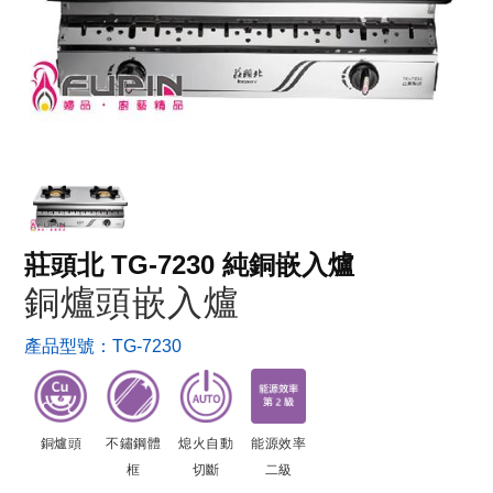
莊頭北 TG-7230 純銅嵌入爐
銅爐頭嵌入爐
產品型號：
TG-7230
銅爐頭
不鏽鋼體
熄火自動
能源效率
框
切斷
二級