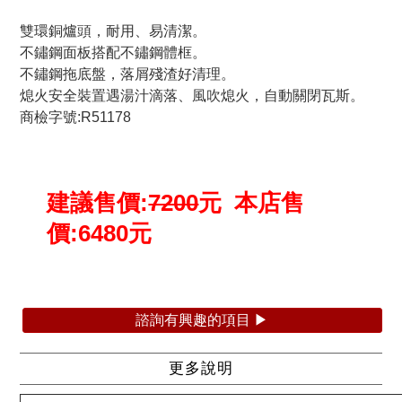
雙環銅爐頭，耐用、易清潔。
不鏽鋼面板搭配不鏽鋼體框。
不鏽鋼拖底盤，落屑殘渣好清理。
熄火安全裝置遇湯汁滴落、風吹熄火，自動關閉瓦斯。
商檢字號:R51178
建議售價:
7200
元 本店售
價:
6480
元
諮詢有興趣的項目 ▶
更多說明