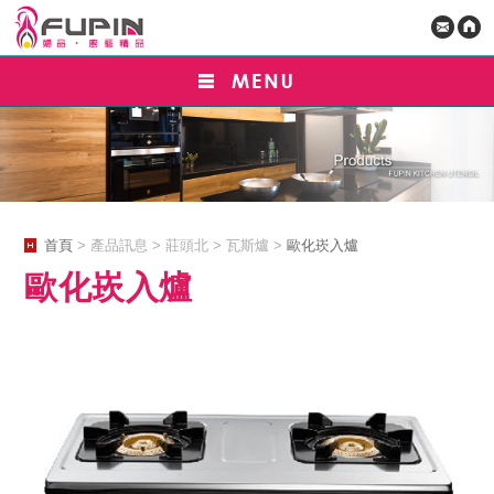
首頁
> 產品訊息 > 莊頭北 > 瓦斯爐 >
歐化崁入爐
歐化崁入爐