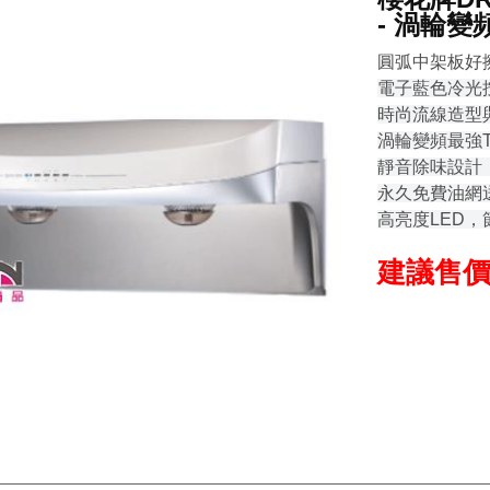
- 渦輪變
圓弧中架板好
電子藍色冷光
時尚流線造型
渦輪變頻最強T
靜音除味設計
永久免費油網
高亮度LED
建議售