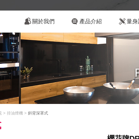
關於我們
產品介紹
量身
花 > 排油煙機 >
斜背深罩式
式
櫻花牌DR