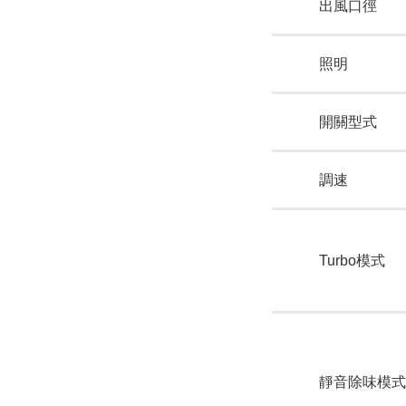
出風口徑
照明
開關型式
調速
Turbo模式
靜音除味模式