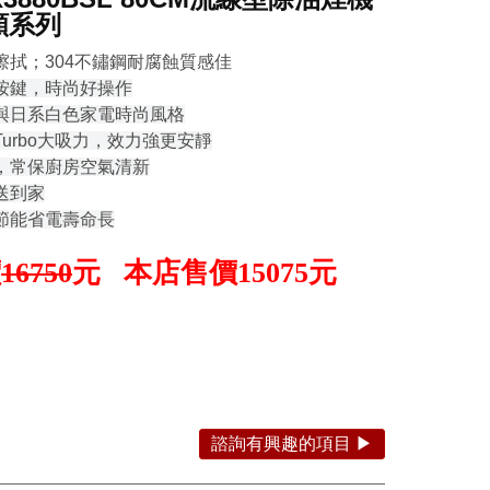
頻系列
擦拭；304不鏽鋼耐腐蝕質感佳
按鍵，時尚好操作
與日系白色家電時尚風格
urbo大吸力，效力強更安靜
，常保廚房空氣清新
送到家
，節能省電壽命長
價
元 本店售價
元
16750
15075
諮詢有興趣的項目 ▶