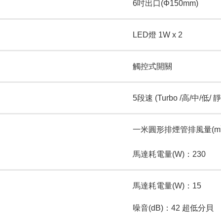
6吋出口(Φ150mm)
LED燈 1W x 2
觸控式開關
5段速 (Turbo /高/中/低/
一米圓形排煙管排風量(m
馬達耗電量(W)：230
馬達耗電量(W)：15
噪音(dB)：42 超低分貝