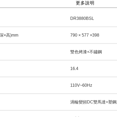
更多說明
DR3880BSL
深×高)mm
790 × 577 ×398
雙色烤漆+不鏽鋼
16.4
110V~60Hz
渦輪變頻DC雙馬達+塑鋼