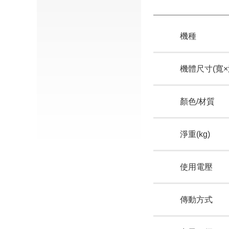
機種
機體尺寸(寬×
顏色/材質
淨重(kg)
使用電壓
傳動方式