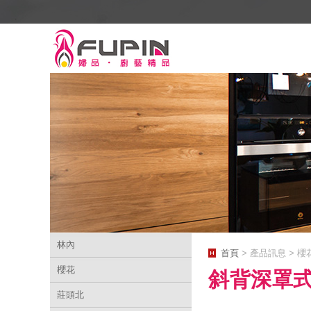
林內
首頁
> 產品訊息 > 櫻
櫻花
斜背深罩
莊頭北