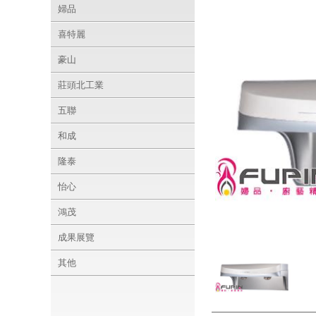
婦品
喜特麗
豪山
莊頭北工業
五聯
和成
隆泰
怡心
鴻茂
成果展覽
其他