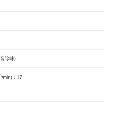
 靜音除味)
3
/min)：17