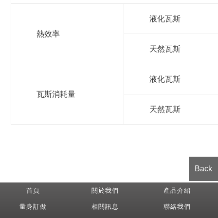
液化瓦斯
熱效率
天然瓦斯
液化瓦斯
瓦斯消耗量
天然瓦斯
Back
首頁
關於我們
產品介紹
量身訂做
相關訊息
聯絡我們