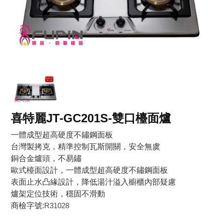
喜特麗JT-GC201S-雙口檯面爐
一體成型超高硬度不鏽鋼面板
台灣製拷克，精準控制瓦斯開關，安全無虞
銅合金爐頭，不易鏽
歐式檯面設計，一體成型超高硬度不鏽鋼面板
表面止水凸緣設計，降低湯汁溢入櫥櫃內部疑慮
爐架定位技術，穩固不滑動
商檢字號:
R31028