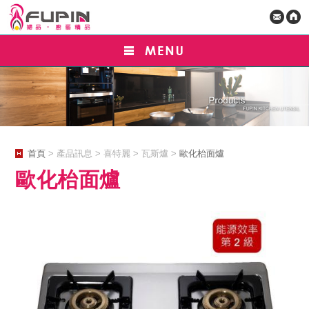
首頁
> 產品訊息 > 喜特麗 > 瓦斯爐 >
歐化枱面爐
歐化枱面爐