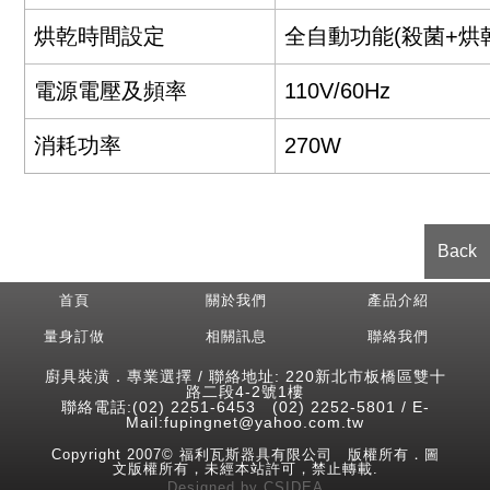
烘乾時間設定
全自動功能(殺菌+烘乾) 
電源電壓及頻率
110V/60Hz
消耗功率
270W
Back
首頁
關於我們
產品介紹
量身訂做
相關訊息
聯絡我們
廚具裝潢．專業選擇 / 聯絡地址: 220新北市板橋區雙十
路二段4-2號1樓
聯絡電話:(02) 2251-6453 (02) 2252-5801 / E-
Mail:fupingnet@yahoo.com.tw
Copyright 2007© 福利瓦斯器具有限公司 版權所有．圖
文版權所有，未經本站許可，禁止轉載.
Designed
by
CSIDEA