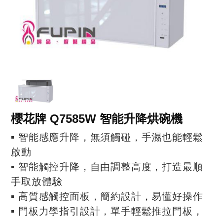
櫻花牌 Q7585W 智能升降烘碗機
▪ 智能感應升降，無須觸碰，手濕也能輕鬆
啟動
▪ 智能觸控升降，自由調整高度，打造最順
手取放體驗
▪ 高質感觸控面板，簡約設計，易懂好操作
▪ 門板力學指引設計，單手輕鬆推拉門板，