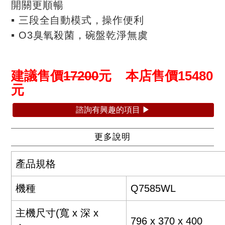
開關更順暢
▪ 三段全自動模式，操作便利
▪ O3臭氧殺菌，碗盤乾淨無虞
建議售價
17200
元 本店售價
15480
元
諮詢有興趣的項目 ▶
更多說明
產品規格
機種
Q7585WL
主機尺寸(寬 x 深 x
796 x 370 x 400