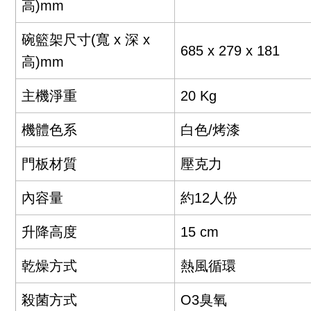
高)mm
碗籃架尺寸(寬 x 深 x
685 x 279 x 181
高)mm
主機淨重
20 Kg
機體色系
白色/烤漆
門板材質
壓克力
內容量
約12人份
升降高度
15 cm
乾燥方式
熱風循環
殺菌方式
O3臭氧