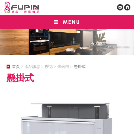
首頁
> 產品訊息 > 櫻花 > 烘碗機 >
懸掛式
懸掛式