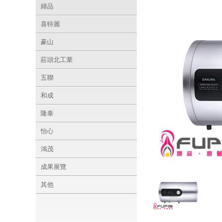
婦品
喜特麗
豪山
莊頭北工業
五聯
和成
隆泰
怡心
鴻茂
成果展覽
其他