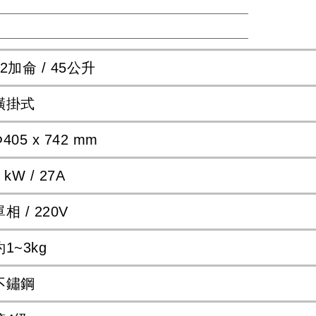
12加侖 / 45公升
橫掛式
405 x 742 mm
 kW / 27A
單相 / 220V
約1~3kg
不鏽鋼