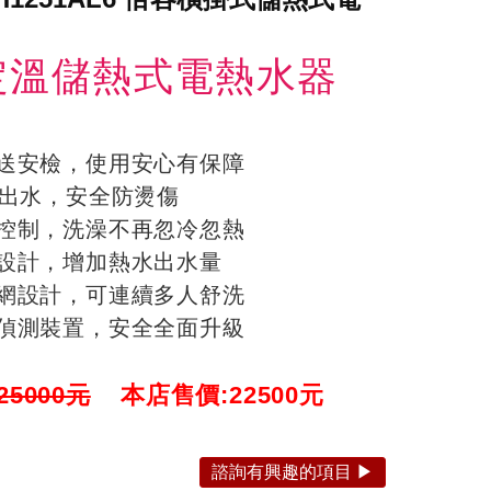
定溫儲熱式電熱水器
費送安檢，使用安心有保障
8度出水，安全防燙傷
溫控制，洗澡不再忽冷忽熱
艙設計，增加熱水出水量
熱網設計，可連續多人舒洗
全偵測裝置，安全全面升級
5000元
本店售價:
22500
元
諮詢有興趣的項目 ▶