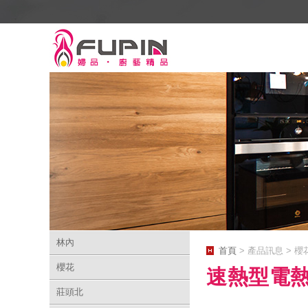
林內
首頁
> 產品訊息 > 櫻
櫻花
速熱型電
莊頭北