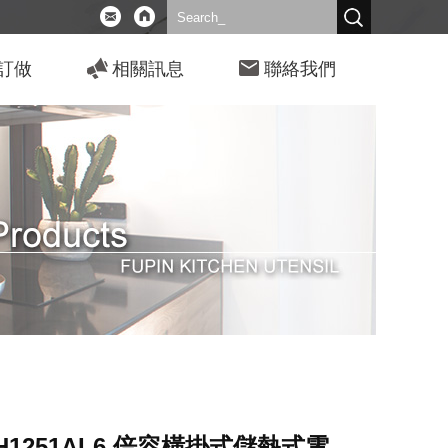
訂做
相關訊息
聯絡我們
H1251AL6 倍容橫掛式儲熱式電