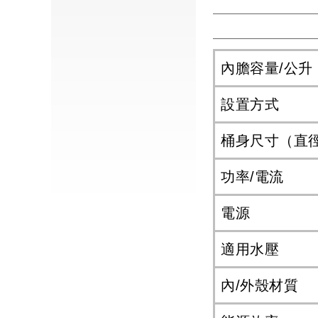
內膽容量/公升
設置方式
桶身尺寸（直徑 
功率/電流
電源
適用水壓
內/外殼材質