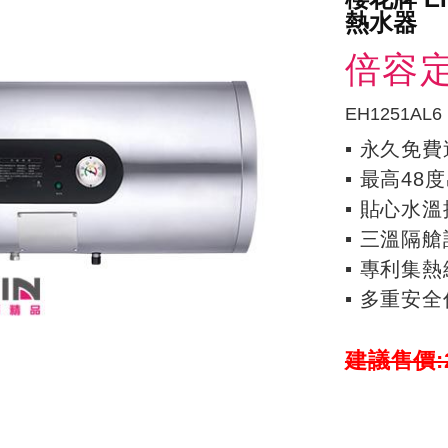
熱水器
倍容
EH1251AL6
▪ 永久免
▪ 最高4
▪ 貼心水
▪ 三溫隔
▪ 專利集
▪ 多重安
建議售價:2