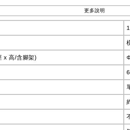
更多說明
x 高/含腳架)
Φ
6