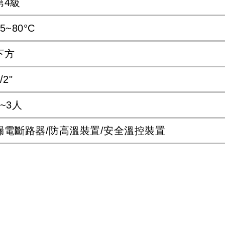
第4級
5~80°C
下方
/2"
1~3人
漏電斷路器/防高溫裝置/安全溫控裝置