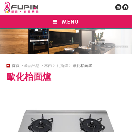
首頁
> 產品訊息 > 林內 > 瓦斯爐 >
歐化枱面爐
歐化枱面爐