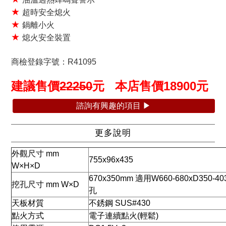
★
超時安全熄火
★
鍋離小火
★
熄火安全裝置
商檢登錄字號：R41095
建議售價
22250
元 本店售價
18900
元
諮詢有興趣的項目 ▶
更多說明
外觀尺寸 mm
755x96x435
W×H×D
670x350mm 適用W660-680xD350-40
挖孔尺寸 mm W×D
孔
天板材質
不銹鋼 SUS#430
點火方式
電子連續點火(輕鬆)