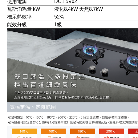
使用電源
DC1.5Vx2
瓦斯消耗量 kW
液化8.4kW 天然8.7kW
標示熱效率
52%
能效分級
1級