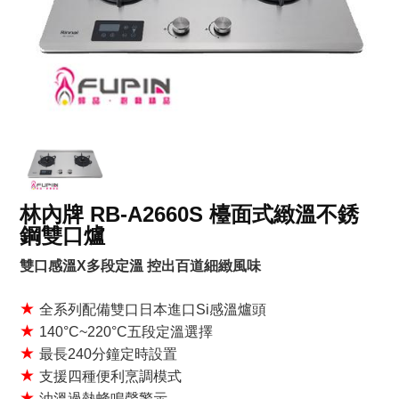
林內牌 RB-A2660S 檯面式緻溫不銹
鋼雙口爐
雙口感溫X多段定溫 控出百道細緻風味
★
全系列配備雙口日本進口Si感溫爐頭
★
140°C~220°C五段定溫選擇
★
最長240分鐘定時設置
★
支援四種便利烹調模式
★
油溫過熱蜂鳴聲警示