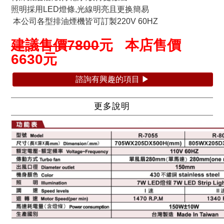
照明採用LED燈條,光線明亮且更换簡易
本公司各型排油煙機皆可訂製220V 60HZ
建議售價
7800
元 本店售價
6630
元
諮詢有興趣的項目 ▶
更多說明