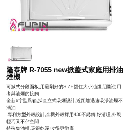
隆泰牌 R-7055 new掀蓋式家庭用排油
煙機
可掀式分段面板,用最剛好的SIZE擋住大小油煙,阻斷使用
者與油煙的接觸
全新6字型風箱,採直立式吸煙設計,近距離迅速吸淨油煙不
滴油
專利方型外殼設計,全機外殼採用430不銹鋼,好清理,外觀
輕巧又不佔空間
特殊集油槽,吸得乾淨,收得更徹底