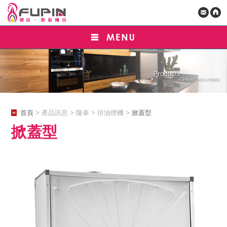
首頁
> 產品訊息 > 隆泰 > 排油煙機 >
掀蓋型
掀蓋型