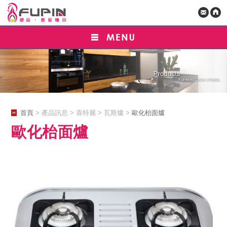
首頁
> 產品訊息 > 喜特麗 > 瓦斯爐 >
歐化枱面爐
歐化枱面爐