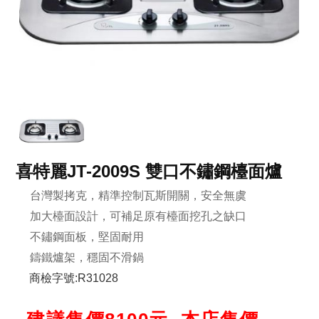
喜特麗JT-2009S 雙口不鏽鋼檯面爐
台灣製拷克，精準控制瓦斯開關，安全無虞
加大檯面設計，可補足原有檯面挖孔之缺口
不鏽鋼面板，堅固耐用
鑄鐵爐架，穩固不滑鍋
商檢字號:R31028