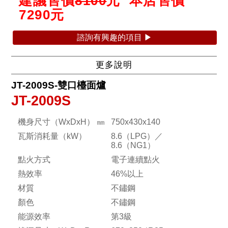
建議售價
8100
元 本店售價
7290
元
諮詢有興趣的項目 ▶
更多說明
JT-2009S-雙口檯面爐
JT-2009S
機身尺寸（WxDxH） ㎜
750x430x140
瓦斯消耗量（kW）
8.6（LPG）／
8.6（NG1）
點火方式
電子連續點火
熱效率
46%以上
材質
不鏽鋼
顏色
不鏽鋼
能源效率
第3級