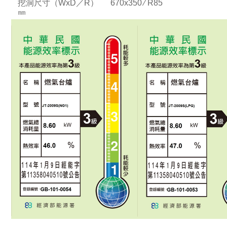
挖洞尺寸（WxD／R）
670x350 ∕ R85
㎜