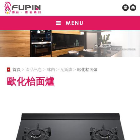
首頁
> 產品訊息 > 林內 > 瓦斯爐 >
歐化枱面爐
歐化枱面爐