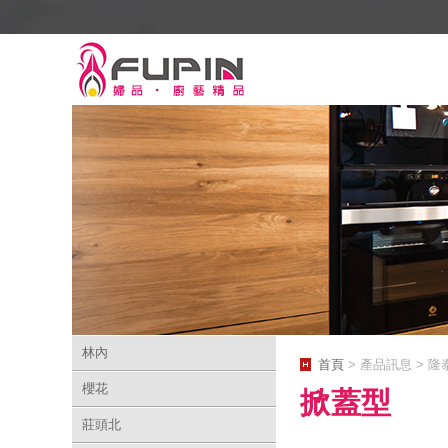
林內
首頁
> 產品訊息 > 隆
櫻花
掀蓋型
莊頭北