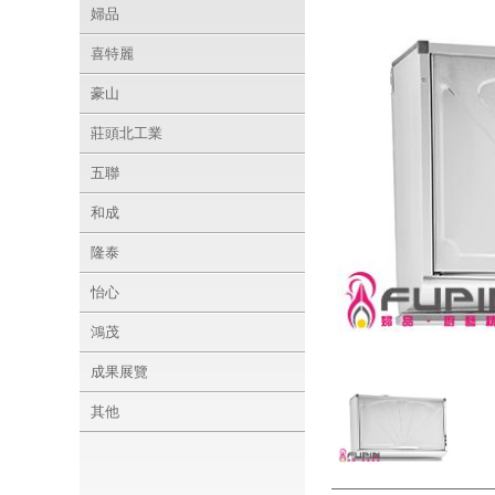
婦品
喜特麗
豪山
莊頭北工業
五聯
和成
隆泰
怡心
鴻茂
成果展覽
其他