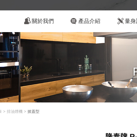
關於我們
產品介紹
量身
泰 > 排油煙機 >
掀蓋型
隆泰牌 R