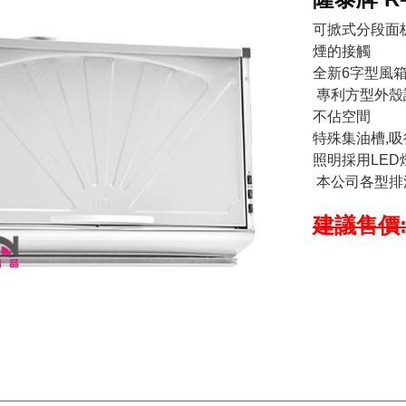
可掀式分段面板
煙的接觸
全新6字型風
專利方型外殼設
不佔空間
特殊集油槽,吸
照明採用LED
本公司各型排油
建議售價: