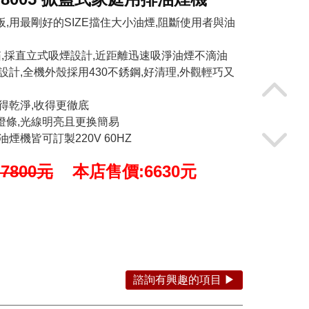
,用最剛好的SIZE擋住大小油煙,阻斷使用者與油
箱,採直立式吸煙設計,近距離迅速吸淨油煙不滴油
計,全機外殼採用430不銹鋼,好清理,外觀輕巧又
得乾淨,收得更徹底
燈條,光線明亮且更换簡易
煙機皆可訂製220V 60HZ
7800元
本店售價:6630元
諮詢有興趣的項目 ▶